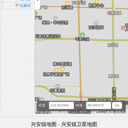
族乡
石家庄
经济技
术开发
区
500 m
经度：
纬度：
2000 ft
Leaflet
|
© 腾讯地图
兴安镇地图 - 兴安镇卫星地图