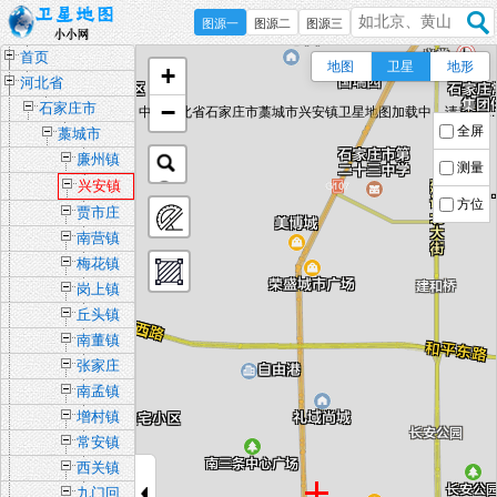
图源一
图源二
图源三
首页
地图
卫星
地形
+
河北省
−
石家庄市
中国河北省石家庄市藁城市兴安镇卫星地图加载中，请稍后...
全屏
藁城市
廉州镇
测量
兴安镇
方位
贾市庄
镇
南营镇
梅花镇
岗上镇
丘头镇
南董镇
张家庄
镇
南孟镇
增村镇
常安镇
西关镇
九门回