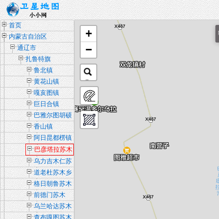
首页
+
内蒙古自治区
−
通辽市
扎鲁特旗
鲁北镇
黄花山镇
嘎亥图镇
巨日合镇
巴雅尔图胡硕
镇
香山镇
阿日昆都楞镇
巴彦塔拉苏木
乡
乌力吉木仁苏
木乡
道老杜苏木乡
格日朝鲁苏木
乡
前德门苏木
乌兰哈达苏木
查布嘎图苏木