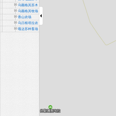
乌额格其苏木
乌额格其牧场
香山农场
乌日根塔拉农
场
嘎达苏种畜场