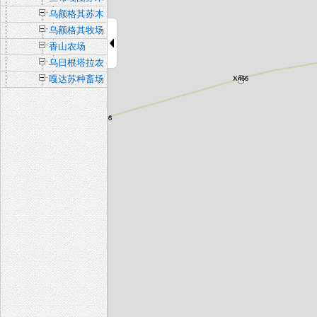
乌额格其苏木
乌额格其牧场
香山农场
乌日根塔拉农
场
嘎达苏种畜场