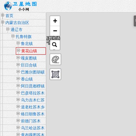
首页
+
内蒙古自治区
−
通辽市
扎鲁特旗
鲁北镇
黄花山镇
嘎亥图镇
巨日合镇
巴雅尔图胡硕
镇
香山镇
阿日昆都楞镇
巴彦塔拉苏木
乡
乌力吉木仁苏
木乡
道老杜苏木乡
格日朝鲁苏木
乡
前德门苏木
乌兰哈达苏木
查布嘎图苏木