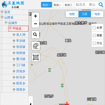
图源一
图源二
图源三
首页
地图
卫星
地形
+
山西省
−
运城市
中国山西省运城市平陆县卫星地图加载中，请稍后...
全屏
平陆县
圣人涧
测量
镇
常乐镇
方位
张店镇
张村镇
曹川镇
三门镇
洪池乡
杜马乡
部官乡
坡底乡