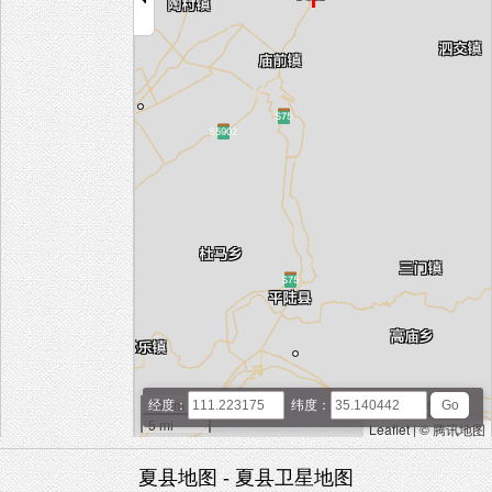
10 km
经度：
纬度：
5 mi
Leaflet
|
© 腾讯地图
夏县地图 - 夏县卫星地图