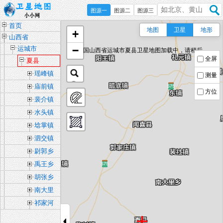
图源一
图源二
图源三
首页
地图
卫星
地形
+
山西省
−
运城市
中国山西省运城市夏县卫星地图加载中，请稍后...
全屏
夏县
瑶峰镇
测量
庙前镇
方位
裴介镇
水头镇
埝掌镇
泗交镇
尉郭乡
禹王乡
胡张乡
南大里
乡
祁家河
乡