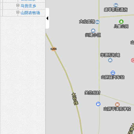
马营庄乡
山阴农牧场