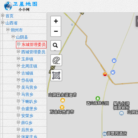
首页
+
山西省
−
朔州市
山阴县
东城管理委员
会
西城管理委员
会
玉井镇
北周庄镇
古城镇
岱岳镇
吴马营乡
马营乡
下喇叭乡
合盛堡乡
安荣乡
薛G乡
后所乡
张家庄乡