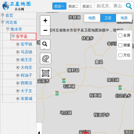
图源一
图源二
图源三
首页
地图
卫星
地形
+
河北省
−
衡水市
中国河北省衡水市安平县卫星地图加载中，请稍后...
全屏
安平县
安平镇
测量
马店镇
方位
南王庄
镇
大何庄
乡
程油子
乡
西两洼
乡
大子文
乡
东黄城
乡