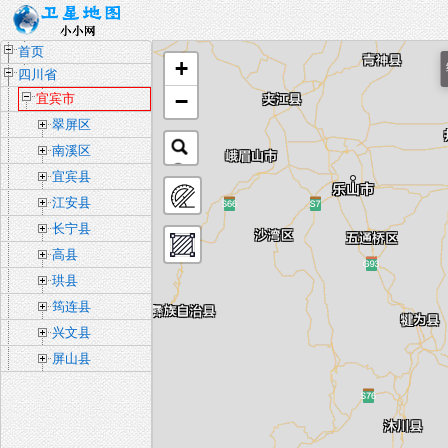
首页
+
四川省
−
宜宾市
翠屏区
南溪区
宜宾县
江安县
长宁县
高县
珙县
筠连县
兴文县
屏山县