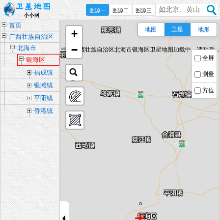
图源一
图源二
图源三
首页
地图
卫星
地形
+
广西壮族自治区
−
北海市
中国广西壮族自治区北海市银海区卫星地图加载中，请稍后...
全屏
银海区
福成镇
测量
银滩镇
方位
平阳镇
侨港镇