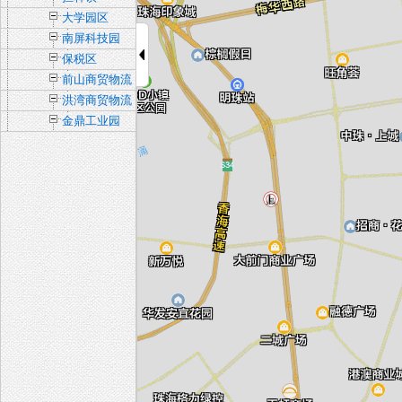
大学园区
南屏科技园
保税区
前山商贸物流
中心
洪湾商贸物流
中心
金鼎工业园