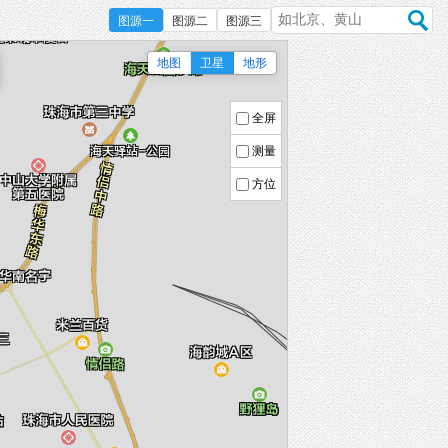
图源一
图源二
图源三
地图
卫星
地形
全屏
测量
方位