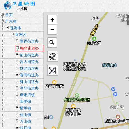
首页
+
广东省
−
珠海市
香洲区
翠香街道办
梅华街道办
前山街道办
吉大街道办
拱北街道办
香湾街道办
狮山街道办
湾仔街道办
唐家湾镇
南屏镇
横琴镇
桂山镇
万山镇
担杆镇