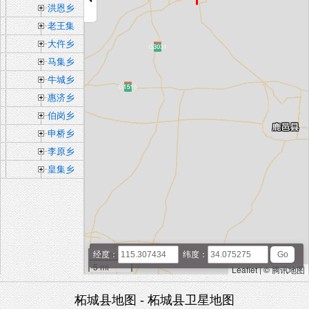
洪恩乡
老王集
乡
大仵乡
马集乡
牛城乡
惠济乡
伯岗乡
申桥乡
李原乡
皇集乡
10 km
经度：
纬度：
5 mi
Leaflet
|
© 腾讯地图
柘城县地图 - 柘城县卫星地图