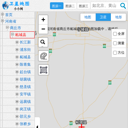
图源一
图源二
图源三
首页
地图
卫星
地形
+
河南省
−
商丘市
中国河南省商丘市柘城县卫星地图加载中，请稍后...
全屏
柘城县
长江新
测量
城街道
浦东街
方位
办事处
道办事
柘城县
处
城关镇
陈青集
镇
起台镇
胡襄镇
慈圣镇
安平镇
远襄镇
岗王镇
邵元乡
张桥乡