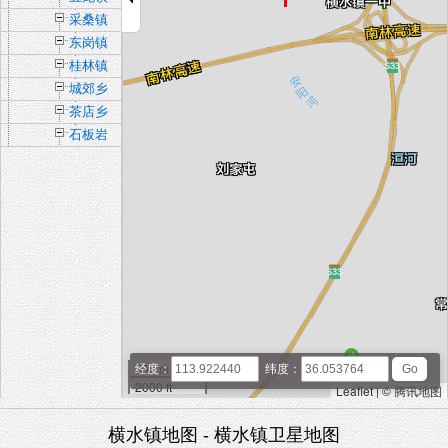
采桑镇
东岗镇
桂林镇
城郊乡
茶店乡
石板岩
乡
500 m
经度：
纬度：
2000 ft
Leaflet
|
© 腾讯地图
横水镇地图 - 横水镇卫星地图