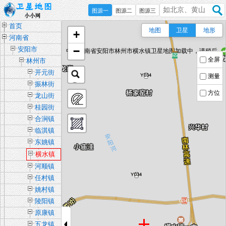
图源一
图源二
图源三
首页
地图
卫星
地形
+
河南省
−
安阳市
中国河南省安阳市林州市横水镇卫星地图加载中，请稍后...
全屏
林州市
开元街
测量
道办事
振林街
处
方位
道办事
龙山街
处
道办事
桂园街
处
道办事
合涧镇
处
临淇镇
东姚镇
横水镇
河顺镇
任村镇
姚村镇
陵阳镇
原康镇
五龙镇