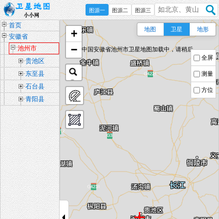
图源一
图源二
图源三
首页
地图
卫星
地形
+
安徽省
−
池州市
中国安徽省池州市卫星地图加载中，请稍后...
全屏
贵池区
东至县
测量
石台县
方位
青阳县