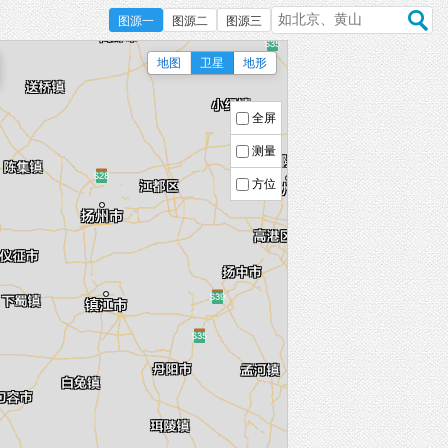
图源一
图源二
图源三
地图
卫星
地形
全屏
测量
方位