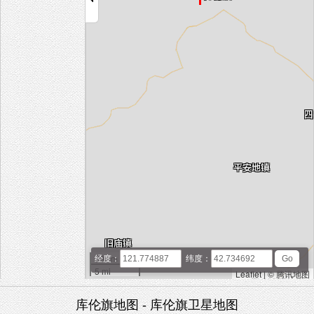
10 km
经度：
纬度：
5 mi
Leaflet
|
© 腾讯地图
库伦旗地图 - 库伦旗卫星地图