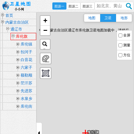
图源一
图源二
图源三
首页
地图
卫星
地形
+
内蒙古自治区
−
通辽市
中国内蒙古自治区通辽市库伦旗卫星地图加载中，请稍后...
全屏
库伦旗
库伦镇
测量
扣河子
方位
镇
白音花
镇
六家子
镇
额勒顺
镇
茫汗苏
木
先进苏
木
水泉乡
库伦街
道办事
处